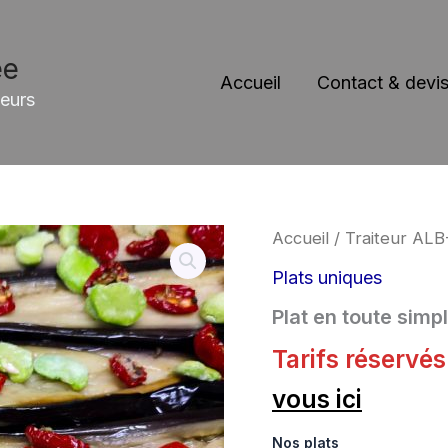
ée
Accueil
Contact & devis
leurs
Accueil
/
Traiteur ALB
Plats uniques
Plat en toute simpl
Tarifs réservé
vous ici
Nos plats