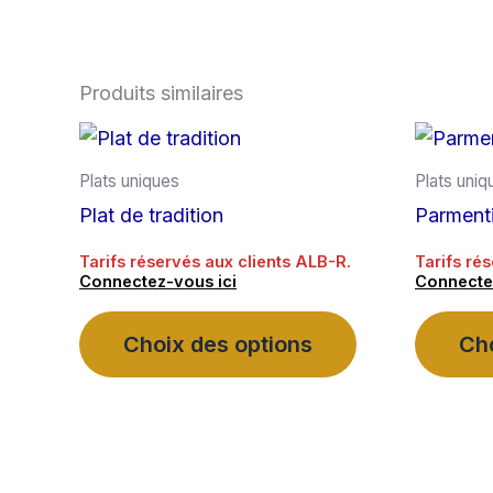
Produits similaires
Plats uniques
Plats uniq
Plat de tradition
Parment
Tarifs réservés aux clients ALB-R.
Tarifs ré
Connectez-vous ici
Connecte
Ce
Choix des options
Cho
produit
a
plusieurs
variations.
Les