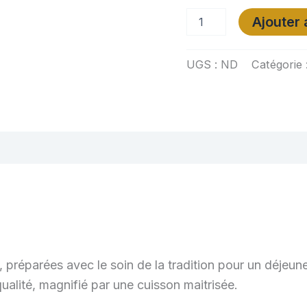
quantité
Ajouter 
de
Plat
en
UGS :
ND
Catégorie 
toute
simplicité
res
Avis (0)
 préparées avec le soin de la tradition pour un déjeun
qualité, magnifié par une cuisson maitrisée.