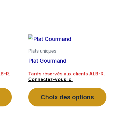
Plats uniques
Plat Gourmand
LB-R.
Tarifs réservés aux clients ALB-R.
Connectez-vous ici
Ce
Ce
Choix des options
produit
produit
a
a
plusieurs
plusieurs
variations.
variations.
Les
Les