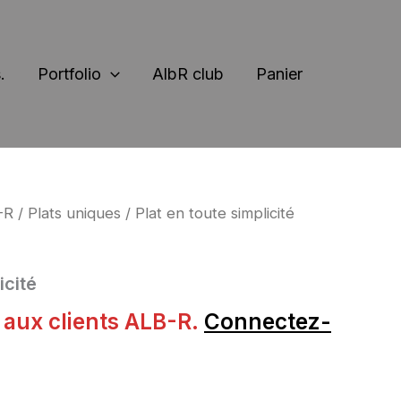
.
Portfolio
AlbR club
Panier
-R
/
Plats uniques
/ Plat en toute simplicité
icité
s aux clients ALB-R.
Connectez-