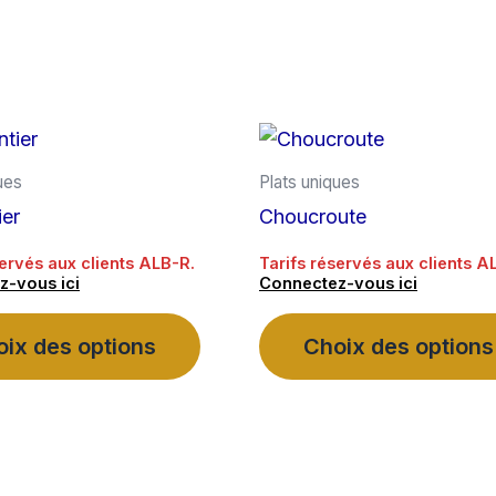
ues
Plats uniques
ier
Choucroute
servés aux clients ALB-R.
Tarifs réservés aux clients A
z-vous ici
Connectez-vous ici
Ce
ix des options
Choix des options
produit
a
plusieurs
variations.
Les