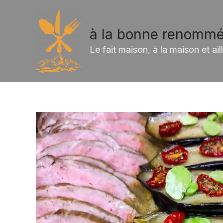
Aller
au
à la bonne renomm
contenu
Le fait maison, à la maison et ail