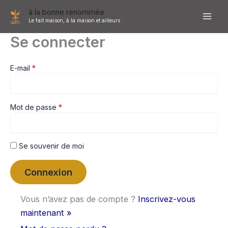
Aller
à la bonne renommée
au
Le fait maison, à la maison et ailleurs
contenu
Se connecter
E-mail
*
Mot de passe
*
Se souvenir de moi
Vous n’avez pas de compte ?
Inscrivez-vous
maintenant »